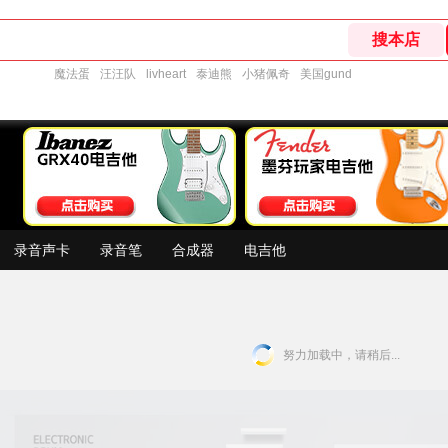
魔法蛋
汪汪队
livheart
泰迪熊
小猪佩奇
美国gund
录音声卡
录音笔
合成器
电吉他
努力加载中，请稍后...